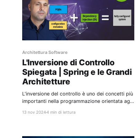
Architettura Software
L'Inversione di Controllo
Spiegata | Spring e le Grandi
Architetture
L'inversione del controllo è uno dei concetti più
importanti nella programmazione orientata agli
oggetti e costituisce la base di architetture
13 nov 2024
4 min di lettura
popolari come onion, hexagonal e clean
architecture. In questo articolo, risponderò alle
seguenti domande: * Cos'è l'Inversione di