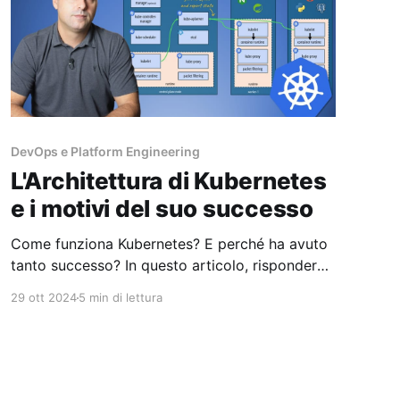
DevOps e Platform Engineering
L'Architettura di Kubernetes
e i motivi del suo successo
Come funziona Kubernetes? E perché ha avuto
tanto successo? In questo articolo, risponderò
a queste domande, analizzando l’architettura di
29 ott 2024
5 min di lettura
Kubernetes e i motivi per cui l’hanno resa la
soluzione più dominante nel panorama del
cloud native. Trovi questo contenuto anche in
formato video sul mio canale YouTube. Cos’