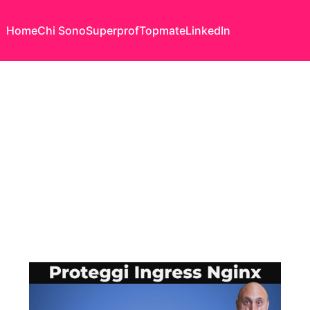
Home
Chi Sono
Superprof
Topmate
LinkedIn