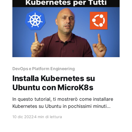
passaggi. È importante notare che questo
tutorial è
DevOps e Platform Engineering
Installa Kubernetes su
Ubuntu con MicroK8s
In questo tutorial, ti mostrerò come installare
Kubernetes su Ubuntu in pochissimi minuti
grazie a Microk8s di Canonical. Inoltre,
10 dic 2022
4 min di lettura
impareremo e useremo i concetti di Pod,
Deployment, Service e Ingress che sono alla