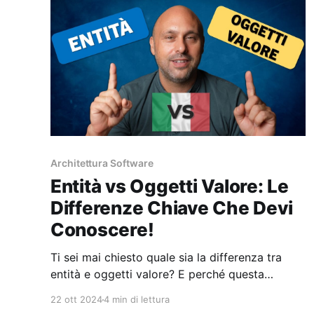
Controllo? * Come viene implementata in
Spring? * Perché
Architettura Software
Entità vs Oggetti Valore: Le
Differenze Chiave Che Devi
Conoscere!
Ti sei mai chiesto quale sia la differenza tra
entità e oggetti valore? E perché questa
distinzione è così importante nel domain-driven
22 ott 2024
4 min di lettura
design (DDD)? Scopriamolo insieme nei