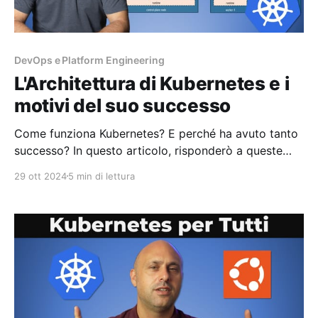
DevOps e Platform Engineering
L'Architettura di Kubernetes e i
motivi del suo successo
Come funziona Kubernetes? E perché ha avuto tanto
successo? In questo articolo, risponderò a queste
domande, analizzando l’architettura di Kubernetes e i
29 ott 2024
5 min di lettura
motivi per cui l’hanno resa la soluzione più dominante
nel panorama del cloud native. Trovi questo
contenuto anche in formato video sul mio canale
YouTube. Cos’