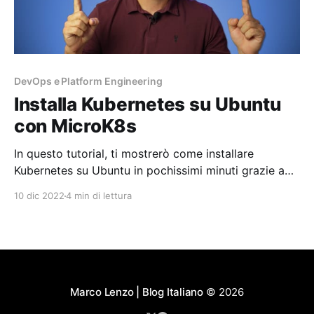
DevOps e Platform Engineering
Installa Kubernetes su Ubuntu
con MicroK8s
In questo tutorial, ti mostrerò come installare
Kubernetes su Ubuntu in pochissimi minuti grazie a
Microk8s di Canonical. Inoltre, impareremo e
10 dic 2022
4 min di lettura
useremo i concetti di Pod, Deployment, Service e
Ingress che sono alla base del successo di
Kubernetes. Kubernetes è senza dubbio la tecnologia
che ha avuto più impatto nell’
Marco Lenzo | Blog Italiano
© 2026