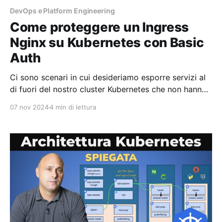
DevOps e Platform Engineering
Come proteggere un Ingress
Nginx su Kubernetes con Basic
Auth
Ci sono scenari in cui desideriamo esporre servizi al
di fuori del nostro cluster Kubernetes che non hanno
un sistema di autenticazione o autorizzazione
07 nov 2024
4 min di lettura
integrato. In questi casi particolari, è possibile
abilitare l’autenticazione di base (Basic Auth)
sull’Ingress con pochi passaggi. È importante notare
che questo tutorial è